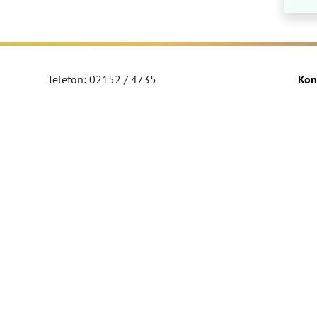
Telefon: 02152 / 4735
Kon
Telefax: 02152 / 554822
Imp
sekretariat@regenbogen.nrw.schule
Dat