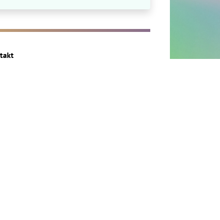
takt
ressum
enschutz