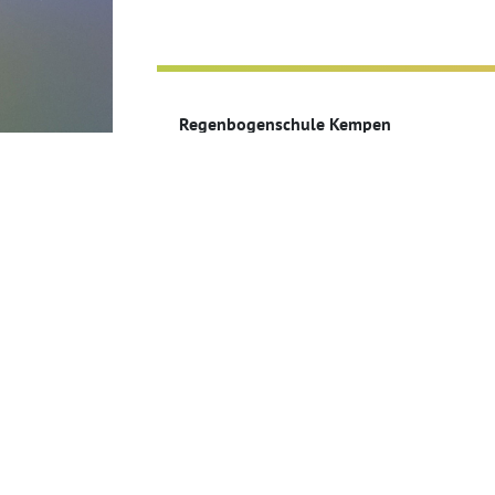
Regenbogenschule Kempen
Eichendorffstr. 12
47906 Kempen