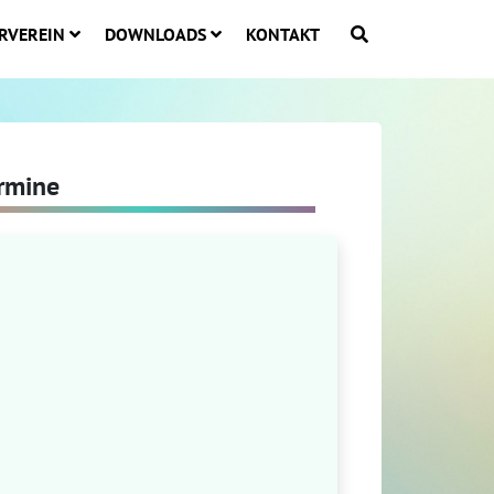
RVEREIN
DOWNLOADS
KONTAKT
rmine
stagram