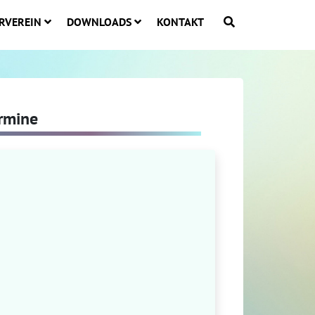
RVEREIN
DOWNLOADS
KONTAKT
rmine
stagram