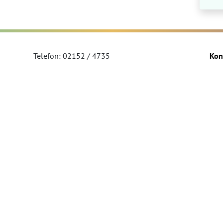
Telefon: 02152 / 4735
Kon
Telefax: 02152 / 554822
Imp
sekretariat@regenbogen.nrw.schule
Dat