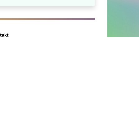
takt
ressum
enschutz