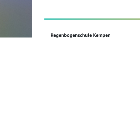
Regenbogenschule Kempen
Eichendorffstr. 12
47906 Kempen