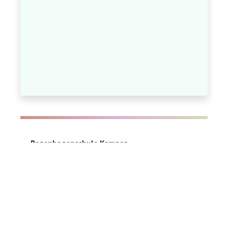
Regenbogenschule Kempen
Eichendorffstr. 12
47906 Kempen
Telefon: 02152 / 4735
Telefax: 02152 / 554822
sekretariat@regenbogen.nrw.schule