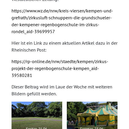
https://www.wz.de/nrw/kreis-viersen/kempen-und-
grefrath/zirkusluft-schnuppern-die-grundschueler-
der-kempener-regenbogenschule-im-zirkus-
rondel_aid-39699957
Hier ist ein Link zu einem aktuellen Artikel dazu in der
Rheinischen Post:
https://rp-online.de/nrw/staedte/kempen/zirkus-
projekt-der-regenbogenschule-kempen_aid-
39580281
Dieser Beitrag wird im Laue der Woche mit weiteren
Bildern gefüllt werden.
Freitag, 21.06.
Sonntag, 23.06.