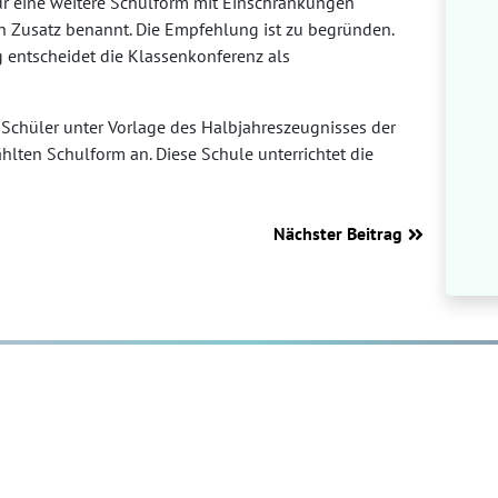
ür eine weitere Schulform mit Einschränkungen
n Zusatz benannt. Die Empfehlung ist zu begründen.
entscheidet die Klassenkonferenz als
n Schüler unter Vorlage des Halbjahreszeugnisses der
hlten Schulform an. Diese Schule unterrichtet die
Nächster Beitrag
Telefon: 02152 / 4735
Kon
Telefax: 02152 / 554822
Imp
sekretariat@regenbogen.nrw.schule
Dat