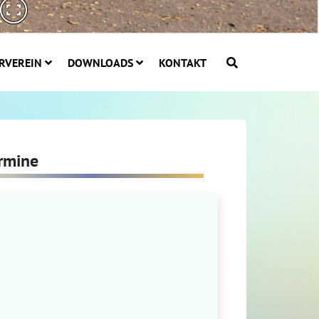
RVEREIN
DOWNLOADS
KONTAKT
rmine
stagram