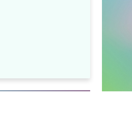
takt
ressum
enschutz