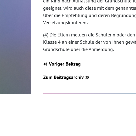
ein Kind nach Auffassung der Grundschule f
geeignet, wird auch diese mit dem genannte
Über die Empfehlung und deren Begründung 
Versetzungskonferenz.
(4) Die Eltern melden die Schülerin oder de
Klasse 4 an einer Schule der von ihnen gewä
Grundschule über die Anmeldung.
Voriger Beitrag
Zum Beitragsarchiv
Regenbogenschule Kempen
Eichendorffstr. 12
47906 Kempen