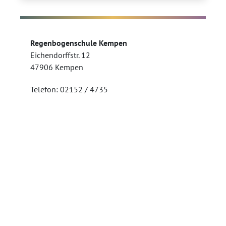
Regenbogenschule Kempen
Eichendorffstr. 12
47906 Kempen
Telefon: 02152 / 4735
Telefax: 02152 / 554822
sekretariat@regenbogen.nrw.schule
Kontakt
Impressum
Datenschutz