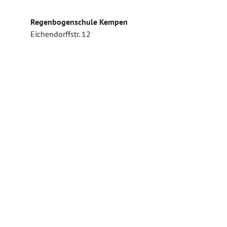
Regenbogenschule Kempen
Eichendorffstr. 12
47906 Kempen
Telefon: 02152 / 4735
Telefax: 02152 / 554822
sekretariat@regenbogen.nrw.schule
Kontakt
Impressum
Datenschutz