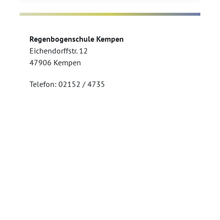
Regenbogenschule Kempen
Eichendorffstr. 12
47906 Kempen
Telefon: 02152 / 4735
Telefax: 02152 / 554822
sekretariat@regenbogen.nrw.schule
Kontakt
Impressum
Datenschutz